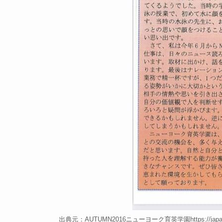
出典元：AUTUMN2016ニューヨーク育英学園https://japaneseschoo