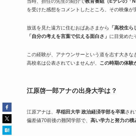
当時、担任の先生の紹介で
教育番組（Eテレの「N
を受けた感想をコメントしたところ、その映像が
放送を見た遠方に住むおばあさまから
「高校生ら
「自分の考えを言葉で伝える面白さ」
に目覚めた
この経験が、アナウンサーという道を志す大きな
高校名は公表されていませんが、
この時期の体験
江原啓一郎アナの出身大学は？
江原アナは、
早稲田大学 政治経済学部を卒業
され
偏差値70前後の難関学部で、
高い学力と努力の積