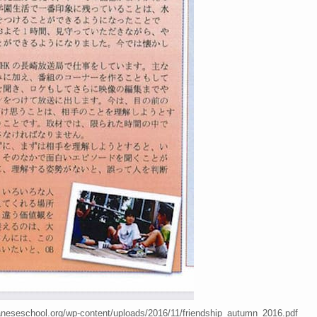
l.org/wp-content/uploads/2016/11/friendship_autumn_2016.pdf