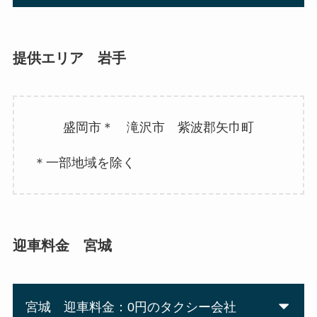
提供エリア 岩手
盛岡市＊ 滝沢市 紫波郡矢巾町
＊一部地域を除く
迎車料金 宮城
宮城 迎車料金：0円のタクシー会社