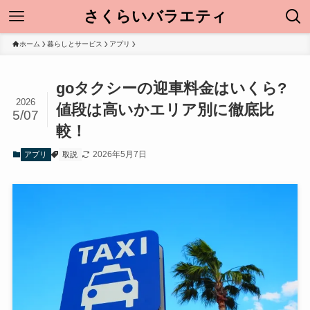
さくらいバラエティ
ホーム
暮らしとサービス
アプリ
goタクシーの迎車料金はいくら?
2026
値段は高いかエリア別に徹底比
5/07
較！
2026年5月7日
アプリ
取説