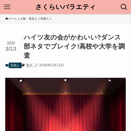
さくらいバラエティ
ホーム
人物・著名人
芸能人
ハイツ友の会がかわいい?ダンス
2026
部ネタでブレイク!高校や大学を調
3/13
査
2026年3月13日
芸能人
芸人