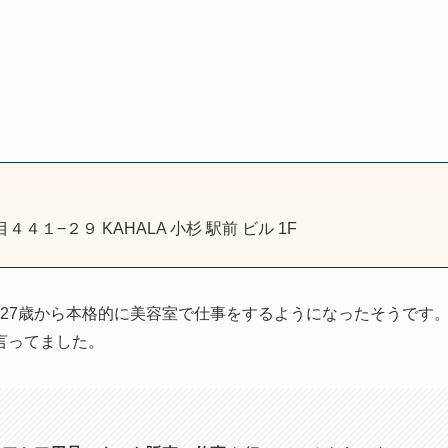
４１−２９ KAHALA 小杉 駅前 ビル 1F
も27歳から本格的に美容室で仕事をするようになったそうです
言ってました。