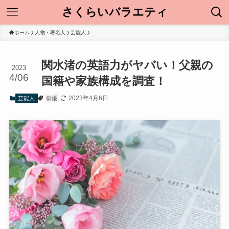
さくらいバラエティ
ホーム
人物・著名人
芸能人
関水渚の英語力がヤバい！父親の
2023
4/06
国籍や家族構成を調査！
2023年4月6日
芸能人
俳優