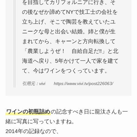
を目指してカリフォルニアに行き、そ
の後なぜか諦めてNYで技工士の会社を
立ち上げ、そこで陶芸を教えていたユ
ニークな母と出会い結婚。姉と僕が生
まれてから、キャーンと方向転換して
「農業しようぜ！ 自給自足だ‼」と北
海道へ戻り、5年かけて一人で家を建て
て、今はワインをつくっています。
引用元：vivi https://www.vivi.tv/post226063/
ワインの初瓶詰め
の記念すべき日に龍汰さんも一
緒に写真に写っていますね。
2014年の記録なので、