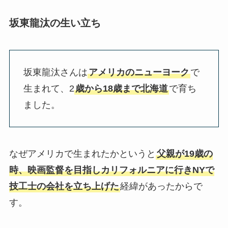
坂東龍汰の生い立ち
坂東龍汰さんは
アメリカのニューヨーク
で
生まれて、2
歳から18歳まで北海道
で育ち
ました。
なぜアメリカで生まれたかというと
父親が19歳の
時、映画監督を目指しカリフォルニアに行きNYで
技工士の会社を立ち上げた
経緯があったからで
す。