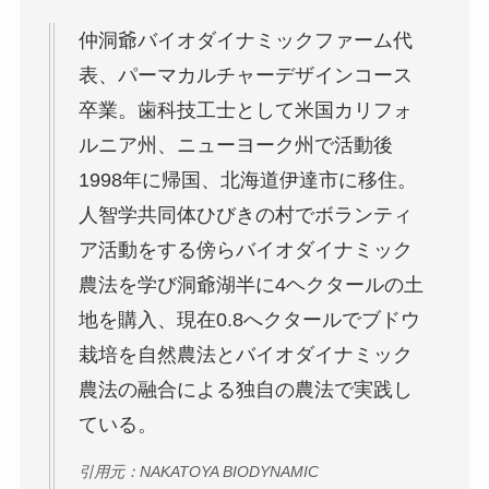
仲洞爺バイオダイナミックファーム代
表、パーマカルチャーデザインコース
卒業。歯科技工士として米国カリフォ
ルニア州、ニューヨーク州で活動後
1998年に帰国、北海道伊達市に移住。
人智学共同体ひびきの村でボランティ
ア活動をする傍らバイオダイナミック
農法を学び洞爺湖半に4ヘクタールの土
地を購入、現在0.8へクタールでブドウ
栽培を自然農法とバイオダイナミック
農法の融合による独自の農法で実践し
ている。
引用元：NAKATOYA BIODYNAMIC