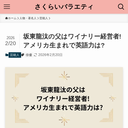
さくらいバラエティ
ホーム
人物・著名人
芸能人
坂東龍汰の父はワイナリー経営者!
2026
2/20
アメリカ生まれで英語力は?
2026年2月20日
芸能人
俳優