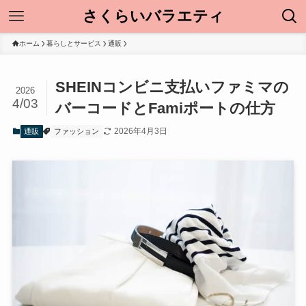
さくらいバラエティ
ホーム
暮らしとサービス
通販
SHEINコンビニ支払いファミマの
2026
4/03
バーコードとFamiポートの仕方
2026年4月3日
通販
ファッション