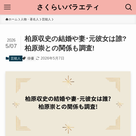
さくらいバラエティ
ホーム
人物・著名人
芸能人
柏原収史の結婚や妻･元彼女は誰?
2026
5/07
柏原崇との関係も調査!
2026年5月7日
芸能人
俳優