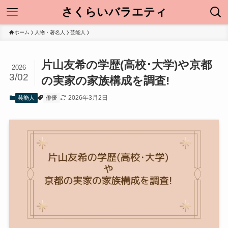
さくらいバラエティ
ホーム
人物・著名人
芸能人
片山友希の学歴(高校･大学)や京都
2026
3/02
の実家の家族構成を調査!
2026年3月2日
芸能人
俳優