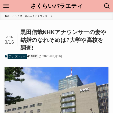
さくらいバラエティ
ホーム
人物・著名人
アナウンサー
黒田信哉NHKアナウンサーの妻や
2026
結婚のなれそめは?大学や高校を
3/16
調査!
2026年3月16日
アナウンサー
NHK